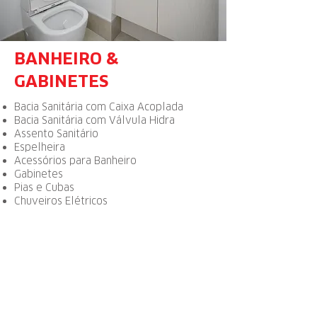
BANHEIRO &
GABINETES
Bacia Sanitária com Caixa Acoplada
Bacia Sanitária com Válvula Hidra
Assento Sanitário
Espelheira
Acessórios para Banheiro
Gabinetes
Pias e Cubas
Chuveiros Elétricos
PIEDADE
WhatsApp:
15 9 9657.3782
Rua Simão Vieira de Moraes, 861, Vila Xavier