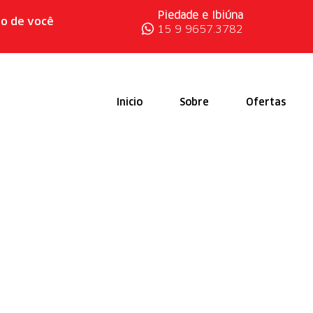
Piedade e Ibiúna
ho de você
15
9 9657.3782
Inicio
Sobre
Ofertas