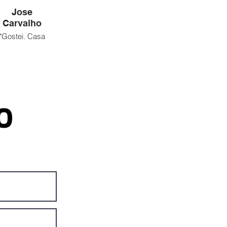
Jose
Carvalho
"Gostei. Casa
com variados
itens."
O