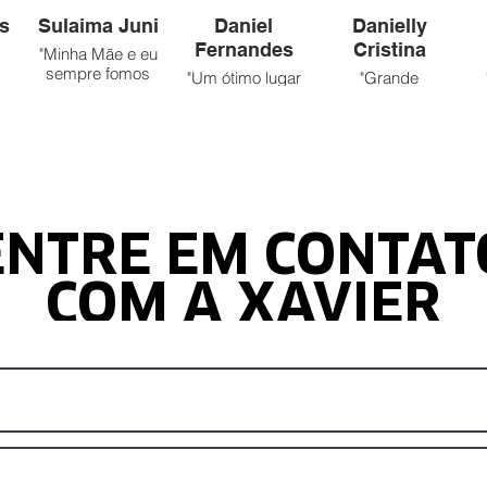
s
Sulaima Juni
Daniel
Danielly
Fernandes
Cristina
"Minha Mãe e eu
sempre fomos
"Um ótimo lugar
"Grande
de
clientes da
e tem de tudo q
variedade de
a
Xavier. Muito
vc precisa para
pisos e
atenciosos, bons
fazer sua casa"
revestimentos"
"
preços, boa
forma de
pagamentos."
ENTRE EM CONTAT
COM A XAVIER