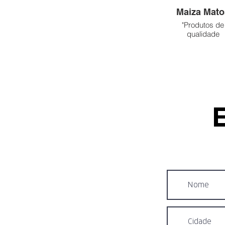
Maiza Mato
"Produtos de
qualidade
preços justos 
acordo com 
qualidade do
produto 👏👏